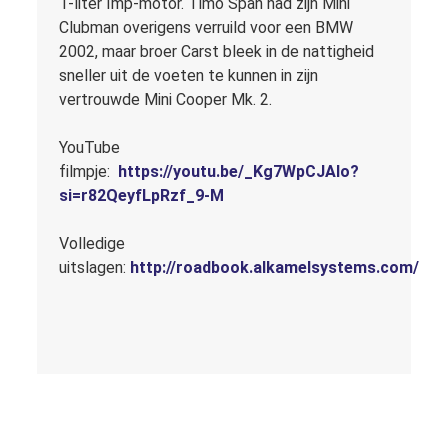
1-liter Imp-motor. Timo Span had zijn Mini
Clubman overigens verruild voor een BMW
2002, maar broer Carst bleek in de nattigheid
sneller uit de voeten te kunnen in zijn
vertrouwde Mini Cooper Mk. 2.
YouTube
filmpje:
https://youtu.be/_Kg7WpCJAlo?
si=r82QeyfLpRzf_9-M
Volledige
uitslagen:
http://roadbook.alkamelsystems.com/