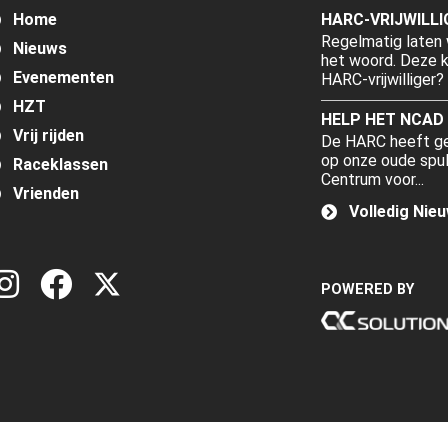
Home
HARC-VRIJWILLI
Regelmatig laten 
Nieuws
het woord. Deze ke
Evenementen
HARC-vrijwilliger? T
HZT
HELP HET NCAD
Vrij rijden
De HARC heeft gee
op onze oude spul
Raceklassen
Centrum voor...
Vrienden
Volledig Nie
POWERED BY