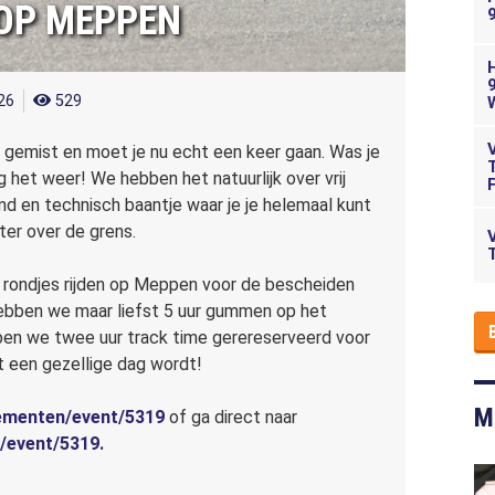
 OP MEPPEN
026
529
 gemist en moet je nu echt een keer gaan. Was je
g het weer! We hebben het natuurlijk over vrij
nd en technisch baantje waar je je helemaal kunt
ter over de grens.
eel rondjes rijden op Meppen voor de bescheiden
 hebben we maar liefst 5 uur gummen op het
en we twee uur track time gerereserveerd voor
et een gezellige dag wordt!
M
enementen/event/5319
of ga direct naar
p/event/5319.