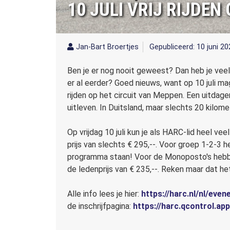
10 JULI VRIJ RIJDEN
Jan-Bart Broertjes
Gepubliceerd: 10 juni 2
Ben je er nog nooit geweest? Dan heb je veel
er al eerder? Goed nieuws, want op 10 juli ma
rijden op het circuit van Meppen. Een uitdage
uitleven. In Duitsland, maar slechts 20 kilome
Op vrijdag 10 juli kun je als HARC-lid heel v
prijs van slechts € 295,--. Voor groep 1-2-3
programma staan! Voor de Monoposto's hebb
de ledenprijs van € 235,--. Reken maar dat h
Alle info lees je hier:
https://harc.nl/nl/ev
de inschrijfpagina:
https://harc.qcontrol.ap