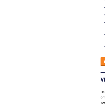
V
De
om 
we