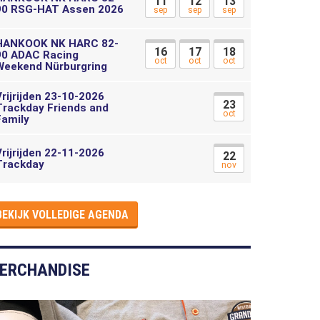
11
12
13
90 RSG-HAT Assen 2026
sep
sep
sep
HANKOOK NK HARC 82-
16
17
18
90 ADAC Racing
oct
oct
oct
Weekend Nürburgring
Vrijrijden 23-10-2026
23
Trackday Friends and
oct
Family
Vrijrijden 22-11-2026
22
Trackday
nov
BEKIJK VOLLEDIGE AGENDA
ERCHANDISE