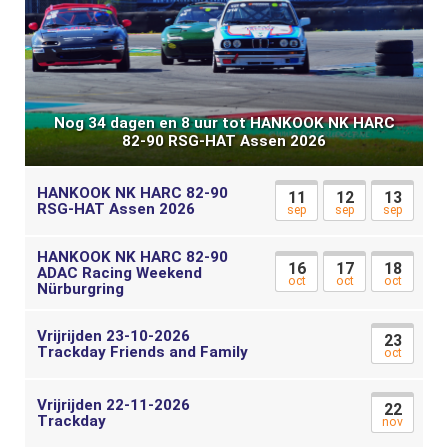
Nog 34 dagen en 8 uur tot HANKOOK NK HARC
82-90 RSG-HAT Assen 2026
HANKOOK NK HARC 82-90
11
12
13
RSG-HAT Assen 2026
sep
sep
sep
HANKOOK NK HARC 82-90
16
17
18
ADAC Racing Weekend
oct
oct
oct
Nürburgring
Vrijrijden 23-10-2026
23
Trackday Friends and Family
oct
Vrijrijden 22-11-2026
22
Trackday
nov