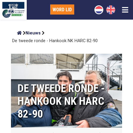
WORD LID
Nieuws
De tweede ronde - Hankook NK HARC 82-90
DE TWEEDE RONDE -
HANKOOK NK HARC
82-90