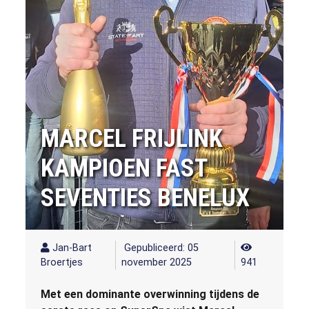
MARCEL FRIJLINK
KAMPIOEN FAST
SEVENTIES BENELUX
Jan-Bart
Gepubliceerd: 05
Broertjes
november 2025
941
Met een dominante overwinning tijdens de