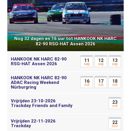
Nog 32 dagen en 16 uur tot HANKOOK NK HARC
82-90 RSG-HAT Assen 2026
HANKOOK NK HARC 82-90
11
12
13
RSG-HAT Assen 2026
sep
sep
sep
HANKOOK NK HARC 82-90
16
17
18
ADAC Racing Weekend
oct
oct
oct
Nürburgring
Vrijrijden 23-10-2026
23
Trackday Friends and Family
oct
Vrijrijden 22-11-2026
22
Trackday
nov