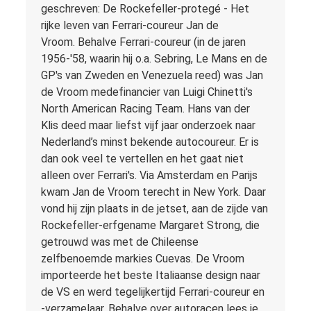
geschreven: De Rockefeller-protegé - Het
rijke leven van Ferrari-coureur Jan de
Vroom. Behalve Ferrari-coureur (in de jaren
1956-'58, waarin hij o.a. Sebring, Le Mans en de
GP's van Zweden en Venezuela reed) was Jan
de Vroom medefinancier van Luigi Chinetti's
North American Racing Team. Hans van der
Klis deed maar liefst vijf jaar onderzoek naar
Nederland’s minst bekende autocoureur. Er is
dan ook veel te vertellen en het gaat niet
alleen over Ferrari's. Via Amsterdam en Parijs
kwam Jan de Vroom terecht in New York. Daar
vond hij zijn plaats in de jetset, aan de zijde van
Rockefeller-erfgename Margaret Strong, die
getrouwd was met de Chileense
zelfbenoemde markies Cuevas. De Vroom
importeerde het beste Italiaanse design naar
de VS en werd tegelijkertijd Ferrari-coureur en
-verzamelaar. Behalve over autoracen lees je