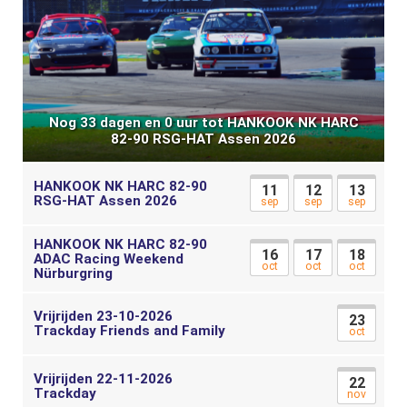
Nog 33 dagen en 0 uur tot HANKOOK NK HARC
82-90 RSG-HAT Assen 2026
HANKOOK NK HARC 82-90
11
12
13
RSG-HAT Assen 2026
sep
sep
sep
HANKOOK NK HARC 82-90
16
17
18
ADAC Racing Weekend
oct
oct
oct
Nürburgring
Vrijrijden 23-10-2026
23
Trackday Friends and Family
oct
Vrijrijden 22-11-2026
22
Trackday
nov