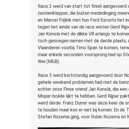
Race 2 werd van start tot finish aangevoerd
zestienklepper, die buiten mededinging mee
en Marcel Frijlink met hun Ford Escorts het ini
tegen het einde van de race wisten Gerd Rijp
Jari Konola met de dikke V8 erlangs te kome
toch genoegen nemen met de derde plaats, a
Vlaanderen voorbij Timo Span te komen, terwi
maar enkele seconden voorsprong had op St
Wal (MGB).
Race 3 werd kortstondig aangevoerd door Nol
gehele weekend problemen had met de benzin
echter onze Finse vriend Jari Konola, die een 
Mopar-bolide lijkt te hebben. Gerd Rijper pak
werd derde. Franz Durrer was deze keer de sn
te houden maar kon er niet bij komen. En de T
Stefan Rozema ging, voor Robin Rozema en M