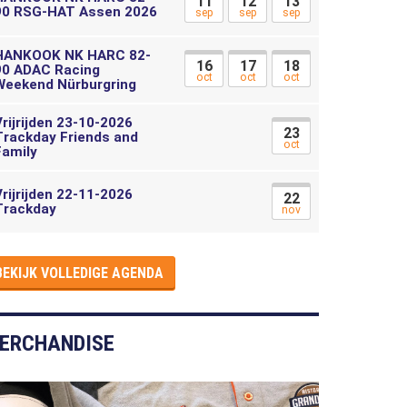
11
12
13
90 RSG-HAT Assen 2026
sep
sep
sep
HANKOOK NK HARC 82-
16
17
18
90 ADAC Racing
oct
oct
oct
Weekend Nürburgring
Vrijrijden 23-10-2026
23
Trackday Friends and
oct
Family
Vrijrijden 22-11-2026
22
Trackday
nov
BEKIJK VOLLEDIGE AGENDA
ERCHANDISE