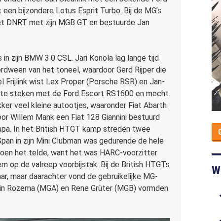
en bijzondere Lotus Esprit Turbo. Bij de MG’s
het DNRT met zijn MGB GT en bestuurde Jan
 zijn BMW 3.0 CSL. Jari Konola lag lange tijd
dween van het toneel, waardoor Gerd Rijper die
 Frijlink wist Lex Proper (Porsche RSR) en Jan-
j te steken met de Ford Escort RS1600 en mocht
ker veel kleine autootjes, waaronder Fiat Abarth
oor Willem Mank een Fiat 128 Giannini bestuurd
pa. In het British HTGT kamp streden twee
pan in zijn Mini Clubman was gedurende de hele
 toen het telde, want het was HARC-voorzitter
m op de valreep voorbijstak. Bij de British HTGTs
W
, maar daarachter vond de gebruikelijke MG-
obin Rozema (MGA) en Rene Grüter (MGB) vormden