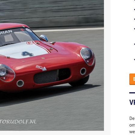
V
De
om 
we