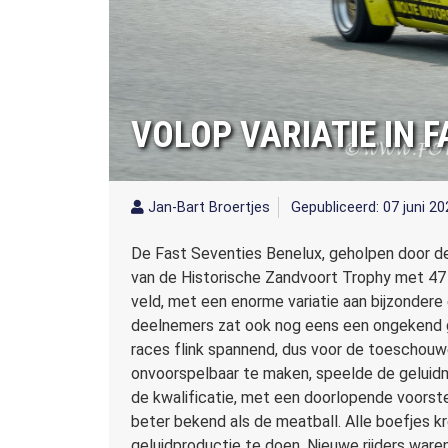
VOLOP VARIATIE IN 
Jan-Bart Broertjes
Gepubliceerd: 07 juni 2
De Fast Seventies Benelux, geholpen door de
van de Historische Zandvoort Trophy met 47
veld, met een enorme variatie aan bijzondere
deelnemers zat ook nog eens een ongekend g
races flink spannend, dus voor de toeschouwe
onvoorspelbaar te maken, speelde de geluidm
de kwalificatie, met een doorlopende voorst
beter bekend als de meatball. Alle boefjes k
geluidproductie te doen. Nieuwe rijders war