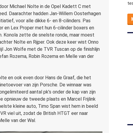
te
 door Michael Nolte in de Opel Kadett C met
reed. Daarachter hadden Jan-Willem Oosterhagen
tiatief, voor alle dikke 6- en 8-cilinders. Pas
er en Lex Proper met hun 6-cilinder boxers en
n. Konola zette de snelste ronde, maar moest
chter Nolte en Rijper. Ook deze keer wist Onno
jl Jon Wolfe met de TVR Tuscan op de finishlijn
efan Rozema, Robin Rozema en Melle van der
te en ook even door Hans de Graaf, die het
etoevoer van zijn Porsche. De winnaar was
ongelimiteerd aantal pk’s onder de kap van zijn
te opnieuw de tweede plaats en Marcel Frijlink
elste kleine auto, Timo Span wist hem in beeld
VR viel uit, zodat de British HTGT eer naar
elle van der Wal.