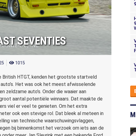
FAST SEVENTIES
025
1015
 British HTGT, kenden het grootste startveld
 auto’s. Het was ook het meest afwisselende
 en zeldzame auto’s. Onder die waaier aan
root aantal potentiële winnaars. Dat maakte de
rs viel er veel te genieten. Om het extra
M
eter ook een stevige rol. Dat bleek al meteen in
elling van technische waarschuwingsvlaggen,
regen bij binnenkomst het verzoek om iets aan de
en onder meer Jan Sleurink met een bekende Ford