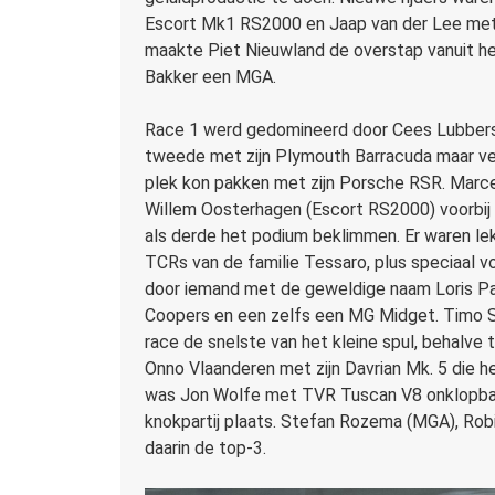
Escort Mk1 RS2000 en Jaap van der Lee met e
maakte Piet Nieuwland de overstap vanuit 
Bakker een MGA.
Race 1 werd gedomineerd door Cees Lubbers in
tweede met zijn Plymouth Barracuda maar ver
plek kon pakken met zijn Porsche RSR. Marcel
Willem Oosterhagen (Escort RS2000) voorbi
als derde het podium beklimmen. Er waren lek
TCRs van de familie Tessaro, plus speciaal v
door iemand met de geweldige naam Loris Pa
Coopers en een zelfs een MG Midget. Timo S
race de snelste van het kleine spul, behalve
Onno Vlaanderen met zijn Davrian Mk. 5 die he
was Jon Wolfe met TVR Tuscan V8 onklopbaar
knokpartij plaats. Stefan Rozema (MGA), R
daarin de top-3.