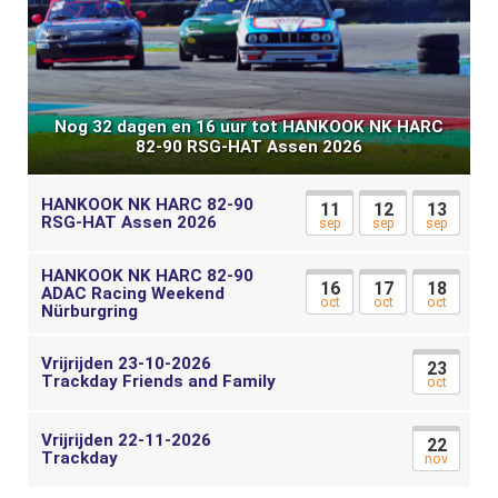
Nog 32 dagen en 16 uur tot HANKOOK NK HARC
82-90 RSG-HAT Assen 2026
HANKOOK NK HARC 82-90
11
12
13
RSG-HAT Assen 2026
sep
sep
sep
HANKOOK NK HARC 82-90
16
17
18
ADAC Racing Weekend
oct
oct
oct
Nürburgring
Vrijrijden 23-10-2026
23
Trackday Friends and Family
oct
Vrijrijden 22-11-2026
22
Trackday
nov