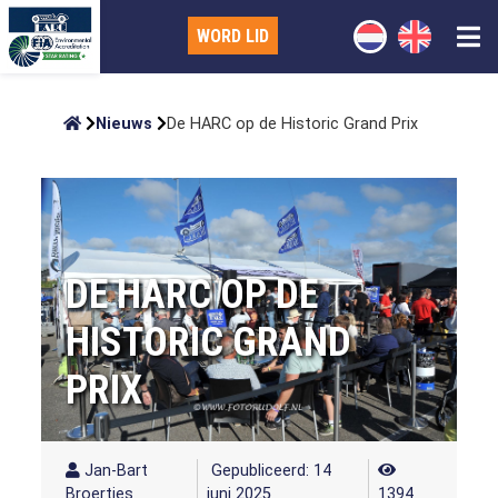
WORD LID
Nieuws
De HARC op de Historic Grand Prix
DE HARC OP DE
HISTORIC GRAND
PRIX
Jan-Bart
Gepubliceerd: 14
Broertjes
juni 2025
1394