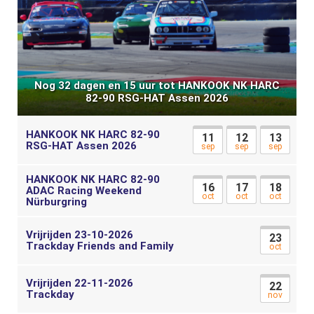
Nog 32 dagen en 15 uur tot HANKOOK NK HARC
82-90 RSG-HAT Assen 2026
HANKOOK NK HARC 82-90
11
12
13
RSG-HAT Assen 2026
sep
sep
sep
HANKOOK NK HARC 82-90
16
17
18
ADAC Racing Weekend
oct
oct
oct
Nürburgring
Vrijrijden 23-10-2026
23
Trackday Friends and Family
oct
Vrijrijden 22-11-2026
22
Trackday
nov